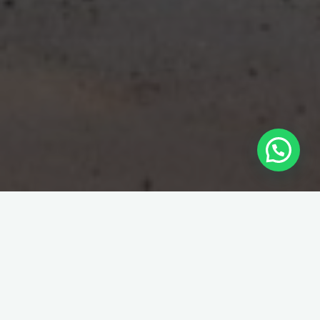
Schrijf je in voor de nieuwsbrief van
MAX 4×4
, ontvang het
laatste nieuws en sta vooraan bij de inschrijvingen van
nieuwe ritten.
Dus schrijf je in. Doe het nu !