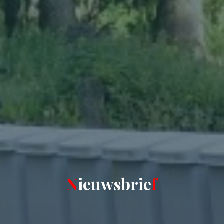
N
i
e
u
w
s
b
r
i
e
f